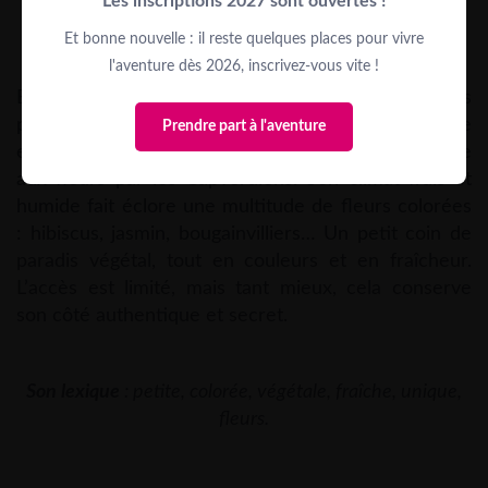
Les inscriptions 2027 sont ouvertes !
Et bonne nouvelle : il reste quelques places pour vivre
L’île de Brava
et ses fleurs colorées
l'aventure dès 2026, inscrivez-vous vite !
Brava, c’est peut-être la plus petite des îles, mais
pas la moins impressionnante ! Avec ses 64 km², elle
Prendre part à l'aventure
est un véritable jardin suspendu, surnommée l’île
aux fleurs par les Capverdiens. Son climat frais et
humide fait éclore une multitude de fleurs colorées
: hibiscus, jasmin, bougainvilliers… Un petit coin de
paradis végétal, tout en couleurs et en fraîcheur.
L’accès est limité, mais tant mieux, cela conserve
son côté authentique et secret.
Son lexique
: petite, colorée, végétale, fraîche, unique,
fleurs.