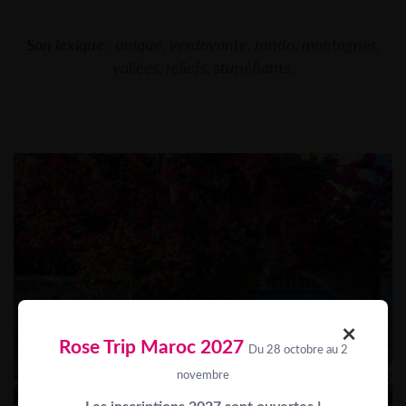
Son lexique
: unique, verdoyante, rando, montagnes,
vallées, reliefs, stupéfiants.
×
Rose Trip Maroc 2027
Du 28 octobre au 2
novembre