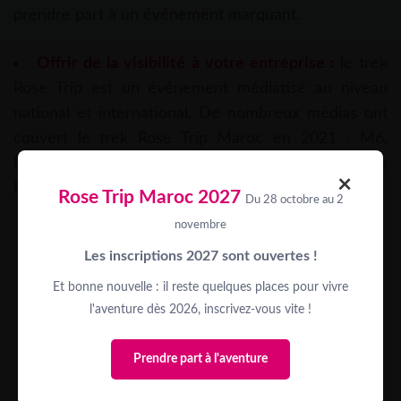
prendre part à un événement marquant.
Offrir de la visibilité à votre entreprise :
le trek
Rose Trip est un événement médiatisé au niveau
national et international. De nombreux médias ont
couvert le trek Rose Trip Maroc en 2021 : M6,
France 3, L’Équipe du Soir, BeIn Sport, Journal des
×
Femmes, Top Santé, Ouest France…
Rose Trip Maroc 2027
Du 28 octobre au 2
novembre
Les inscriptions 2027 sont ouvertes !
Et bonne nouvelle : il reste quelques places pour vivre
l'aventure dès 2026, inscrivez-vous vite !
Prendre part à l'aventure