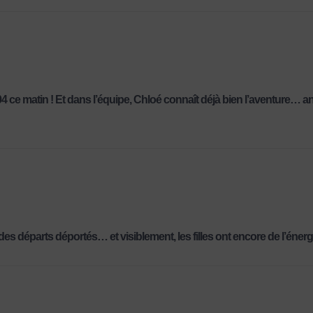
4 ce matin ! Et dans l’équipe, Chloé connaît déjà bien l’aventure… 
es départs déportés… et visiblement, les filles ont encore de l’énerg