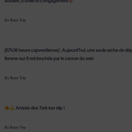
soutien, d’unité et d’engagement
By Rose Trip
(07h36 heure capverdienne) : Aujourd’hui, une seule arche de 
femme sur 8 est touchée par le cancer du sein
By Rose Trip
Arrivée des Trek ton slip !
By Rose Trip