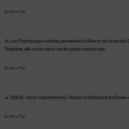
By Rose Trip
Les Psychocop’s sont les premières à s’élancer sur la boucle 0
Trophiste, elle est de retour sur les pistes version trek.
By Rose Trip
(15h32 - heure capverdienne) : Retour à l’hôtel pour les Roses d
By Rose Trip