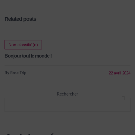
d’engagement
Related posts
Non classifié(e)
Bonjour tout le monde !
22 avril 2024
By Rose Trip
Rechercher
RECHE