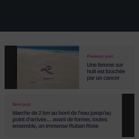
Previous post
Une femme sur
huit est touchée
par un cancer
du sein. Un
chiffre fort. Une
réalité qui
appelle à
Next post
l’action.
Marche de 2 km au bord de l’eau jusqu’au
point d’arrivée… avant de former, toutes
ensemble, un immense Ruban Rose
humain, symbole fort de soutien, d’unité et