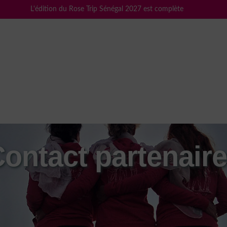
L'édition du Rose Trip Sénégal 2027 est complète
ontact partenair