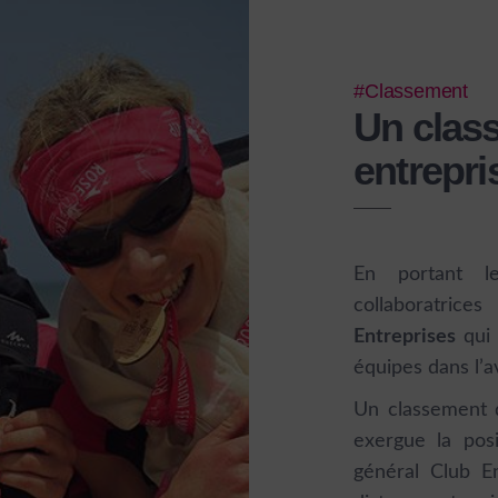
#Classement
Un clas
entrepri
En portant l
collaboratri
Entreprises
qui 
équipes dans l’a
Un classement d
exergue la posi
général Club En