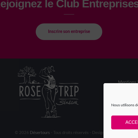
ejoignez le Club Entreprises
Inscrire son entreprise
Mentions l
Espace par
Nous utilisons d
ACCE
© 2026
Désertours
- Tous droits réservés - Design by
Chahut