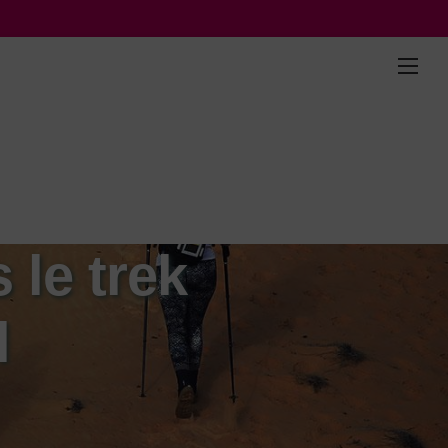
 le trek
l