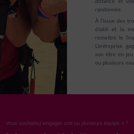
distance et vo
randonnée.
À l’issue des tr
établi et la m
remettre le Tro
L’entreprise g
son titre en jeu
ou plusieurs nou
Vous souhaitez engager une ou plusieurs équipe·s ?