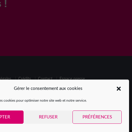
 !
égales
Crédits
Contact
Espace presse
Gérer le consentement aux cookies
ticipantes
es cookies pour optimiser notre site web et notre service.
PTER
REFUSER
PRÉFÉRENCES