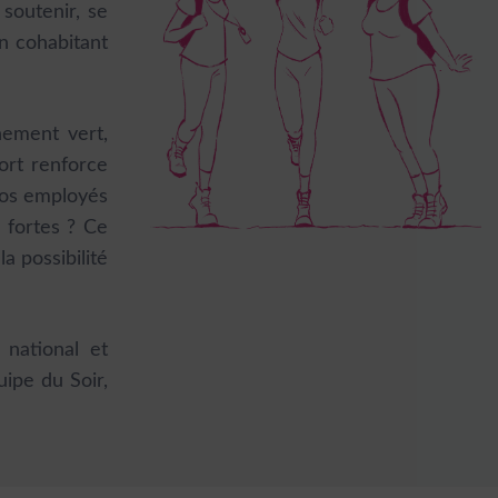
 soutenir, se
n cohabitant
nement vert,
ort renforce
 vos employés
 fortes ? Ce
a possibilité
national et
uipe du Soir,