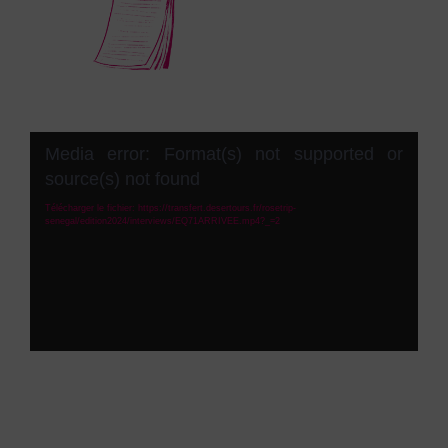
Lecteur
Media error: Format(s) not supported or
vidéo
source(s) not found
Télécharger le fichier: https://transfert.desertours.fr/rosetrip-
senegal/edition2024/interviews/EQ71ARRIVEE.mp4?_=2