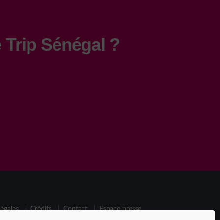
 Trip Sénégal ?
égales
Crédits
Contact
Espace presse