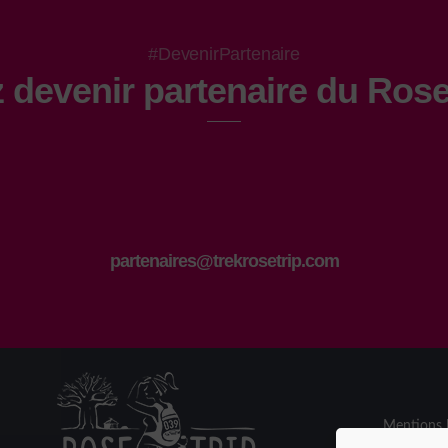
#DevenirPartenaire
 devenir partenaire du Rose
partenaires@trekrosetrip.com
Mentions l