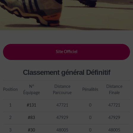
Site Officiel
Classement général Définitif
N°
Distance
Distance
Position
Pénalités
Équipage
Parcourue
Finale
1
#131
47721
0
47721
2
#83
47929
0
47929
3
#30
48005
0
48005