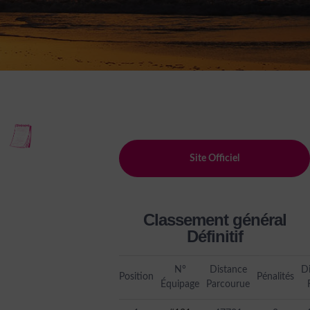
Site Officiel
Classement général
Définitif
N°
Distance
D
Position
Pénalités
Équipage
Parcourue