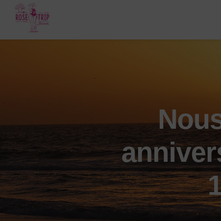
Skip
to
content
Nous
anniver
1