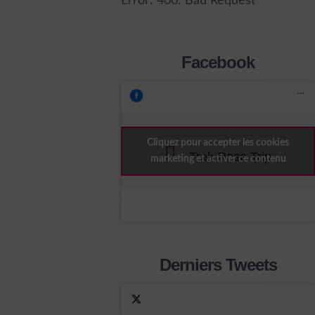
Error: 400: Bad Request
Facebook
Cliquez pour accepter les cookies
Trek Rose Trip
marketing et activer ce contenu
Derniers Tweets