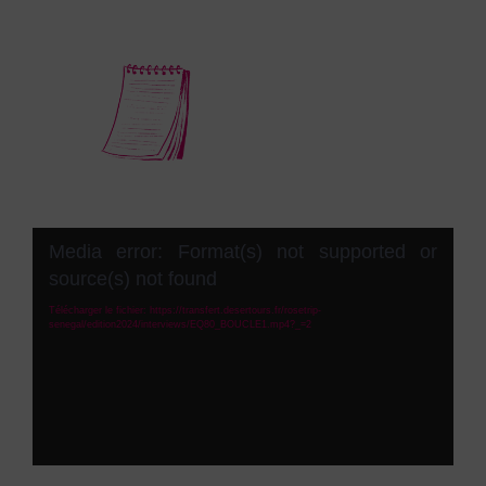
Lecteur
Media error: Format(s) not supported or
vidéo
source(s) not found
Télécharger le fichier: https://transfert.desertours.fr/rosetrip-
senegal/edition2024/interviews/EQ80_BOUCLE1.mp4?_=2