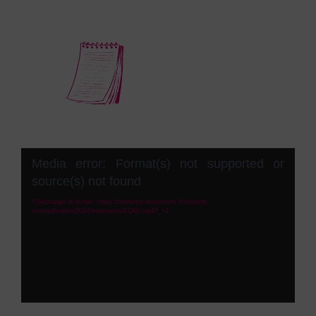
Lecteur
Media error: Format(s) not supported or
vidéo
source(s) not found
Télécharger le fichier: https://transfert.desertours.fr/rosetrip-
senegal/edition2024/interviews/EQ65.mp4?_=2