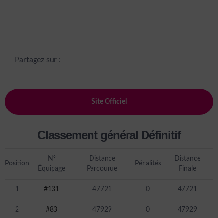
Partagez sur :
Site Officiel
Classement général Définitif
N°
Distance
Distance
Position
Pénalités
Équipage
Parcourue
Finale
1
#131
47721
0
47721
2
#83
47929
0
47929