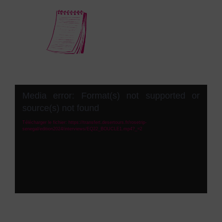
Lecteur
Media error: Format(s) not supported or
vidéo
source(s) not found
Télécharger le fichier: https://transfert.desertours.fr/rosetrip-
senegal/edition2024/interviews/EQ22_BOUCLE1.mp4?_=2