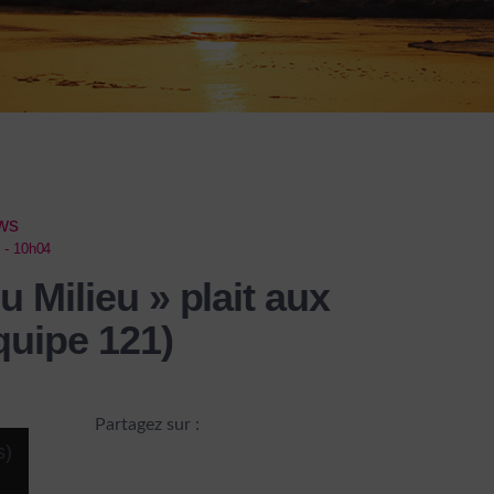
ews
4 - 10h04
u Milieu » plait aux
quipe 121)
Partagez sur :
s)