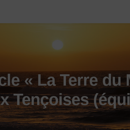
le « La Terre du 
ux Tençoises (équ