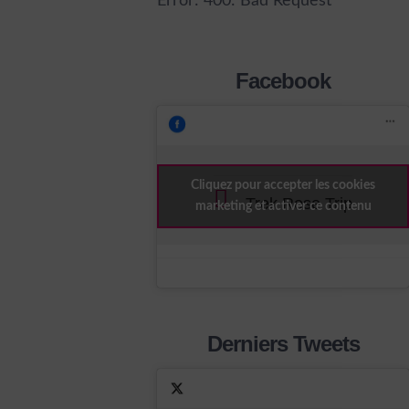
Error: 400: Bad Request
Facebook
Cliquez pour accepter les cookies
Trek Rose Trip
marketing et activer ce contenu
Derniers Tweets