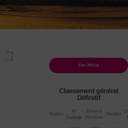
Site Officiel
Classement général
Définitif
N°
Distance
D
Position
Pénalités
Équipage
Parcourue