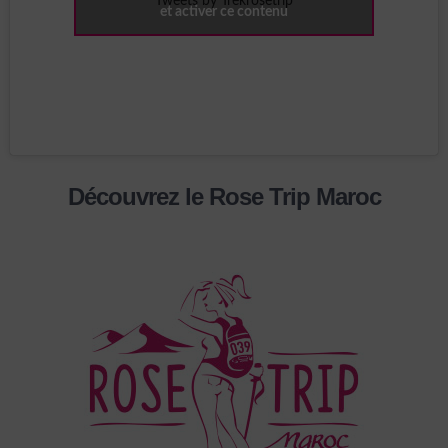
Tweets by Trekrosetrip
et activer ce contenu
Découvrez le Rose Trip Maroc