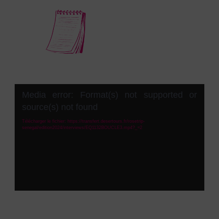
Lecteur
Media error: Format(s) not supported or
vidéo
source(s) not found
Télécharger le fichier: https://transfert.desertours.fr/rosetrip-
senegal/edition2024/interviews/EQ1132BOUCLE3.mp4?_=2