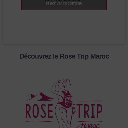
Tweets by Trekrosetrip
et activer ce contenu
Découvrez le Rose Trip Maroc