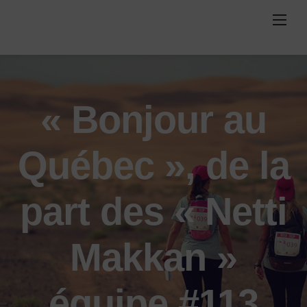
Skip
to
content
« Bonjour au
Québec », de la
part des « Netti
Makkan »
équipe #113