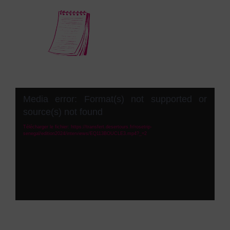
Lecteur
Media error: Format(s) not supported or
vidéo
source(s) not found
Télécharger le fichier: https://transfert.desertours.fr/rosetrip-
senegal/edition2024/interviews/EQ113BOUCLE3.mp4?_=2