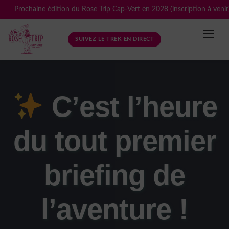
Skip
Prochaine édition du Rose Trip Cap-Vert en 2028 (inscription à venir
to
content
SUIVEZ LE TREK EN DIRECT
C’est l’heure
du tout premier
briefing de
l’aventure !