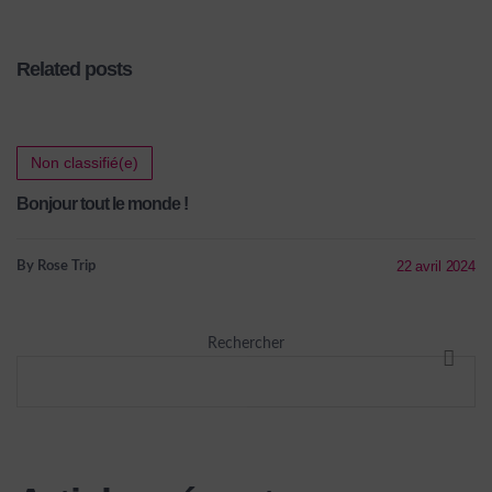
Related posts
Non classifié(e)
Bonjour tout le monde !
22 avril 2024
By Rose Trip
Rechercher
RECHE