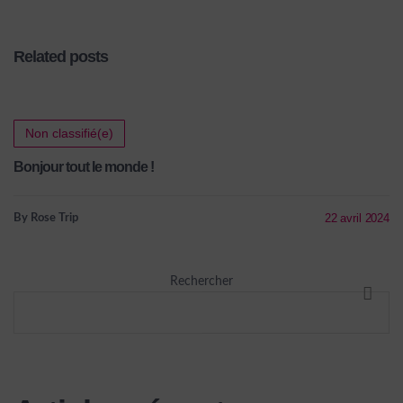
Related posts
Non classifié(e)
Bonjour tout le monde !
22 avril 2024
By Rose Trip
Rechercher
RECHE