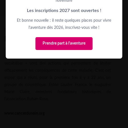
novembre
Les inscriptions 2027 sont ouvertes !
Et bonne nouvelle : il reste quelques places pour vivre
l'aventure dès 2026, inscrivez-vous vite !
category: #solidarité
Ruban Rose
Prendre part à l'aventure
Aujourd’hui en France, une femme sur huit risque de
développer un cancer du sein : « anticiper », « prévenir », «
sensibiliser » sont des actions qui permettent de limiter
efficacement les conséquences de cette maladie. C’est cet
espoir qui a réuni, pour la première fois il y a 22 ans, un
groupe de cosmétique, Estée Lauder France, le magazine
Marie Claire, membres fondateurs historiques de
l’association Ruban Rose.
www.cancerdusein.org