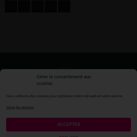
Gérer le consentement aux
cookies
Nous utilisons des cookies pour optimiser notre site web et notre service.
Gérer les services
ACCEPTER
Mentions légales
Crédits
Contact
Espace presse