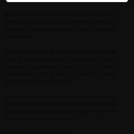
Après deux ans d’existence, la Casamançaise est devenue la
deuxième marque nationale d’eau minérale naturelle. Ceci
grâce à des collaborateurs engagés à hisser la marque au
cœur du succès.
Entre Casamançaise et les sénégalais c’est une histoire de
cœur et d’appartenance. Les sénégalais ont toujours
accompagné Casamançaise dans tous ses combats.
Casamançaise en fait de même en étant leur premier
partenaire dans tous les évènements.
La voie est tracée et le plus dur reste désormais à faire.
Notre philosophie d’entreprise qui met l’homme au cœur de
l’entreprise de manière factuelle est finalement ce qui nous
rend forts pour aller encore plus loin.