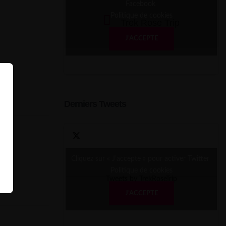
Facebook
Politique de cookies
Trek Rose Trip
J’ACCEPTE
Derniers Tweets
Cliquez sur « J’accepte » pour activer Twitter
Politique de cookies
Tweets by TrekRoseTrip
J’ACCEPTE