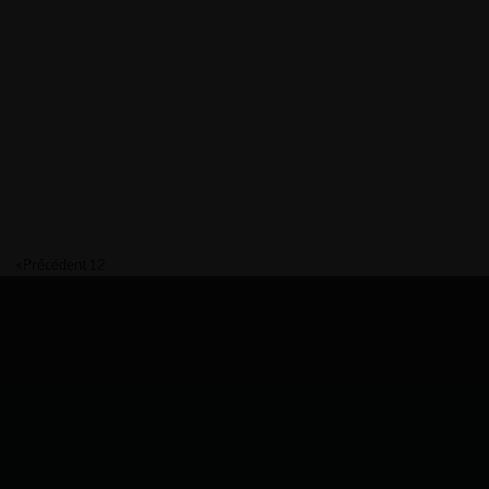
« Précédent
1
2