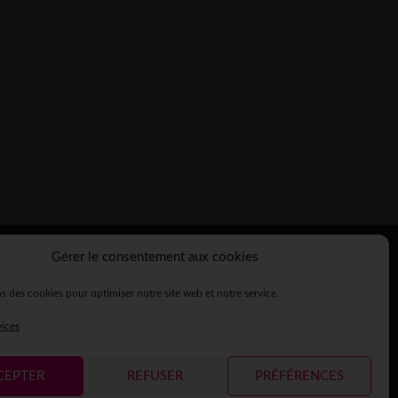
Gérer le consentement aux cookies
s des cookies pour optimiser notre site web et notre service.
égales
Crédits
Contact
Espace presse
ticipantes
vices
CEPTER
REFUSER
PRÉFÉRENCES