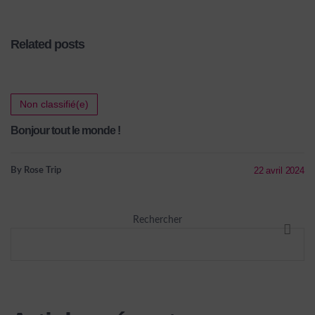
Related posts
Non classifié(e)
Bonjour tout le monde !
22 avril 2024
By Rose Trip
Rechercher
RECHE