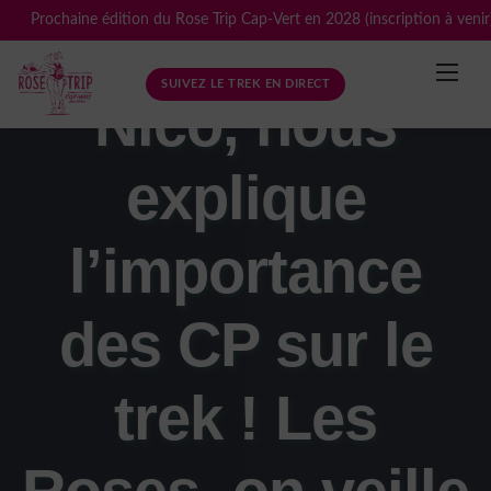
Skip
Prochaine édition du Rose Trip Cap-Vert en 2028 (inscription à venir
to
content
SUIVEZ LE TREK EN DIRECT
Nico, nous
explique
l’importance
des CP sur le
trek ! Les