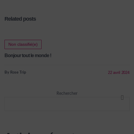
Related posts
Non classifié(e)
Bonjour tout le monde !
22 avril 2024
By Rose Trip
Rechercher
RECHE