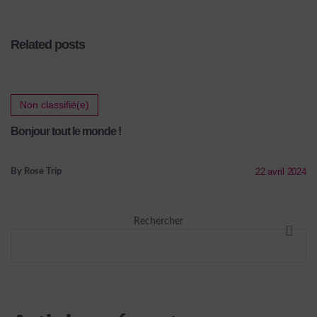
l’arrière. Team organisée !
Related posts
Non classifié(e)
Bonjour tout le monde !
22 avril 2024
By Rose Trip
Rechercher
RECHE