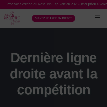
Skip
Prochaine édition du Rose Trip Cap-Vert en 2028 (inscription à venir
to
content
SUIVEZ LE TREK EN DIRECT
Dernière ligne
droite avant la
compétition