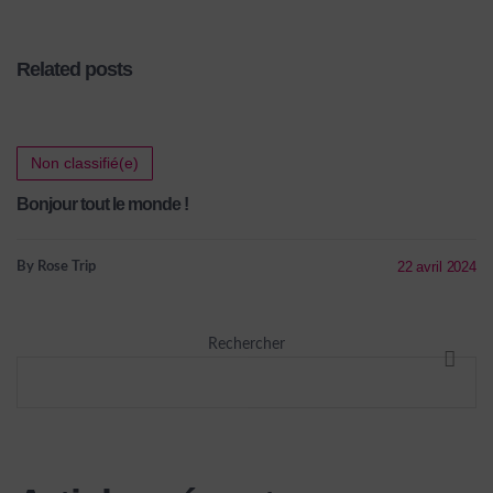
Related posts
Non classifié(e)
Bonjour tout le monde !
22 avril 2024
By Rose Trip
Rechercher
RECHE