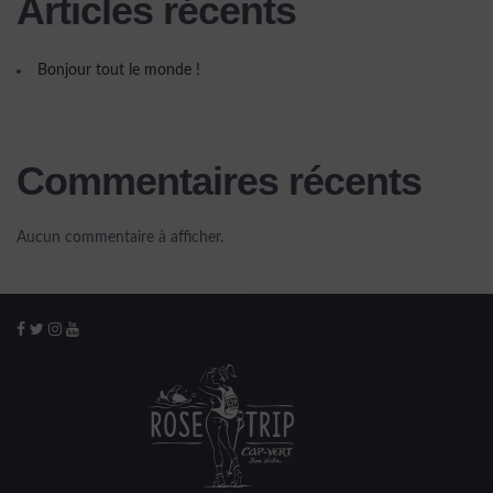
Articles récents
avenir plus
Bonjour tout le monde !
solidaire et
Commentaires récents
offrir davantage
Aucun commentaire à afficher.
d’opportunités
aux enfants de
la ville de Sal
Rei.