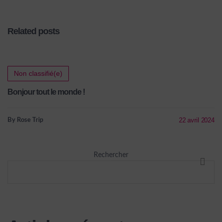
aux côtés du
Related posts
Centre Éducatif
Nossa Senhora
Non classifié(e)
Bonjour tout le monde !
de Boa
22 avril 2024
By Rose Trip
Esperança
Rechercher
(CENSBE) pour
RECHE
construire un