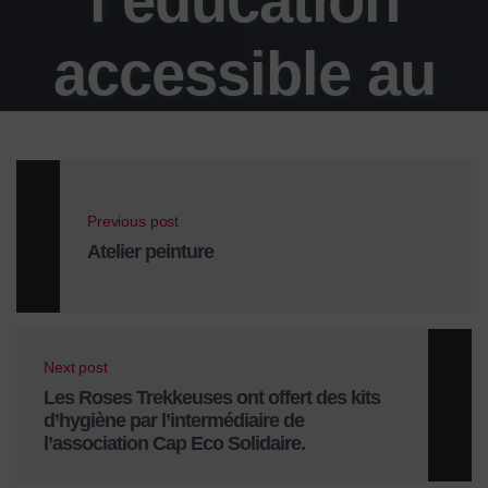
l’éducation
accessible au
plus grand
nombre.
Previous post
Atelier peinture
Aujourd’hui,
l’association
Next post
Les Roses Trekkeuses ont offert des kits
est fière d’agir
d’hygiène par l’intermédiaire de
l’association Cap Eco Solidaire.