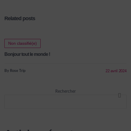
Related posts
Non classifié(e)
Bonjour tout le monde !
22 avril 2024
By Rose Trip
Rechercher
RECHE