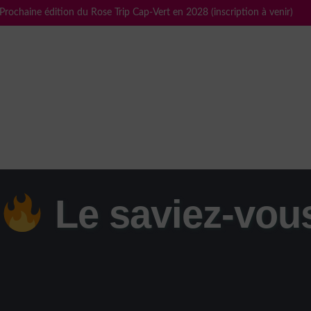
Prochaine édition du Rose Trip Cap-Vert en 2028 (inscription à venir)
Le saviez-vou