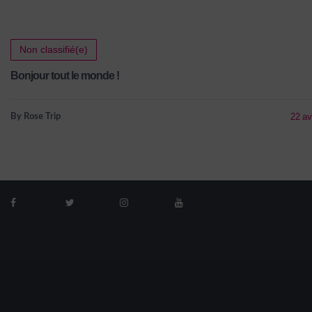
Non classifié(e)
Bonjour tout le monde !
22 av
By Rose Trip