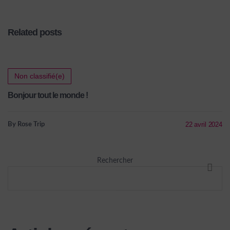
Related posts
Non classifié(e)
Bonjour tout le monde !
22 avril 2024
By Rose Trip
Rechercher
RECHE