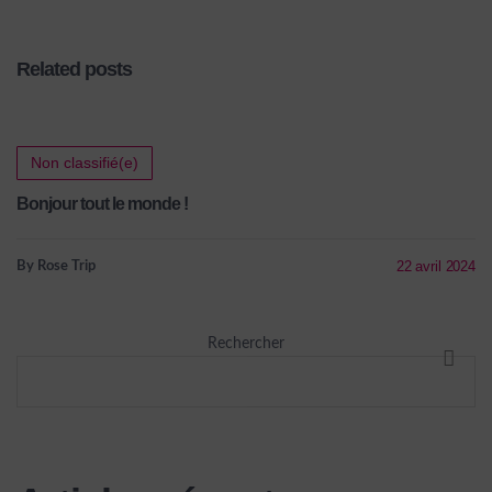
Related posts
Non classifié(e)
Bonjour tout le monde !
22 avril 2024
By Rose Trip
Rechercher
RECHE