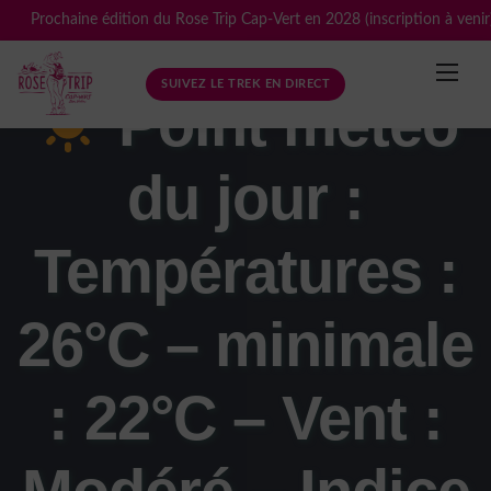
Skip
Prochaine édition du Rose Trip Cap-Vert en 2028 (inscription à venir
to
content
SUIVEZ LE TREK EN DIRECT
Point météo
du jour :
Températures :
26°C – minimale
: 22°C – Vent :