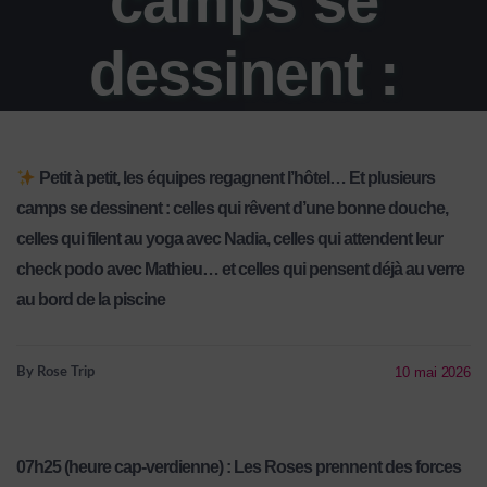
camps se
dessinent :
celles qui
Petit à petit, les équipes regagnent l’hôtel… Et plusieurs
rêvent d’une
camps se dessinent : celles qui rêvent d’une bonne douche,
celles qui filent au yoga avec Nadia, celles qui attendent leur
bonne douche,
check podo avec Mathieu… et celles qui pensent déjà au verre
au bord de la piscine
celles qui filent
10 mai 2026
By Rose Trip
au yoga avec
07h25 (heure cap-verdienne) : Les Roses prennent des forces