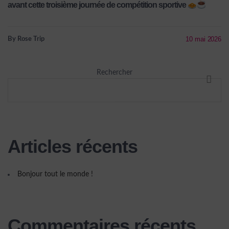
Nadia, celles
avant cette troisième journée de compétition sportive
qui attendent
10 mai 2026
By Rose Trip
leur check podo
Rechercher
RECHE
avec Mathieu…
et celles qui
Articles récents
pensent déjà au
Bonjour tout le monde !
verre au bord
Commentaires récents