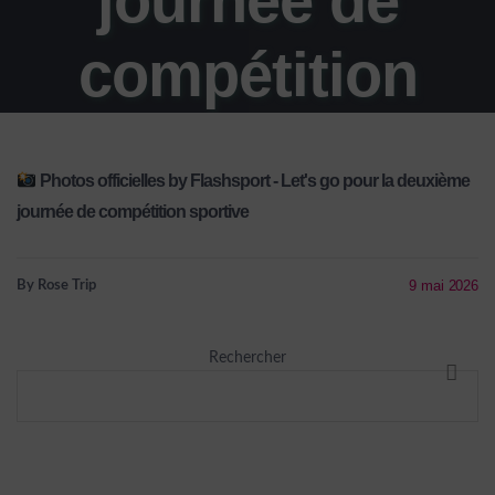
journée de
compétition
sportive
Photos officielles by Flashsport - Let's go pour la deuxième
journée de compétition sportive
9 mai 2026
By Rose Trip
Rechercher
RECHE