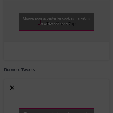
Cliquez pour accepter les cookies marketing
Trek Rose Trip
et activer ce contenu
Derniers Tweets