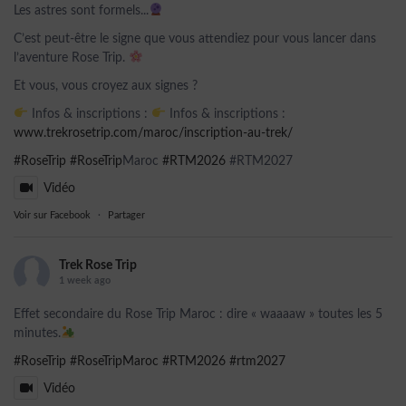
Les astres sont formels...
C’est peut-être le signe que vous attendiez pour vous lancer dans
l’aventure Rose Trip.
Et vous, vous croyez aux signes ?
Infos & inscriptions :
Infos & inscriptions :
www.trekrosetrip.com/maroc/inscription-au-trek/
#RoseTrip
#RoseTrip
Maroc
#RTM2026
#RTM2027
Vidéo
Voir sur Facebook
·
Partager
Trek Rose Trip
1 week ago
Effet secondaire du Rose Trip Maroc : dire « waaaaw » toutes les 5
minutes.
#RoseTrip
#RoseTripMaroc
#RTM2026
#rtm2027
Vidéo