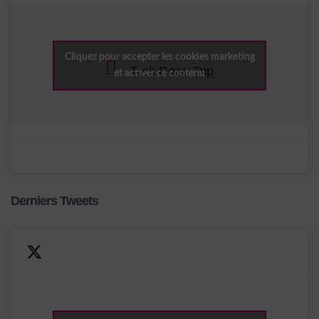
Cliquez pour accepter les cookies marketing
Trek Rose Trip
et activer ce contenu
Derniers Tweets