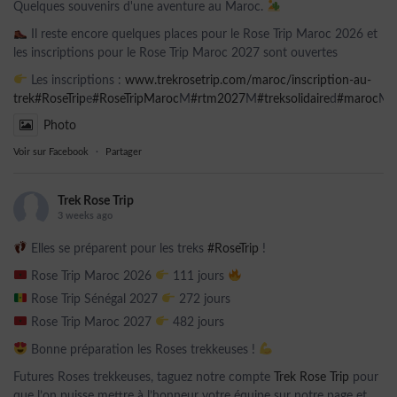
Quelques souvenirs d'une aventure au Maroc.
Il reste encore quelques places pour le Rose Trip Maroc 2026 et
les inscriptions pour le Rose Trip Maroc 2027 sont ouvertes
Les inscriptions :
www.trekrosetrip.com/maroc/inscription-au-
trek
#RoseTrip
e
#RoseTripMaroc
M
#rtm2027
M
#treksolidaire
d
#maroc
Ma
Photo
Voir sur Facebook
·
Partager
Trek Rose Trip
3 weeks ago
Elles se préparent pour les treks
#RoseTrip
!
Rose Trip Maroc 2026
111 jours
Rose Trip Sénégal 2027
272 jours
Rose Trip Maroc 2027
482 jours
Bonne préparation les Roses trekkeuses !
Futures Roses trekkeuses, taguez notre compte
Trek Rose Trip
pour
que l’on puisse mettre à l’honneur votre équipe sur notre page et