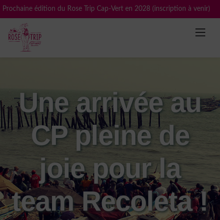
Skip
Prochaine édition du Rose Trip Cap-Vert en 2028 (inscription à venir)
to
content
Une arrivée au
CP pleine de
joie pour la
team Recoleta !