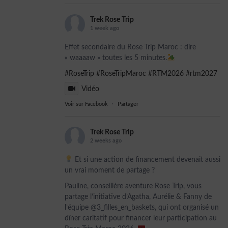
Trek Rose Trip
1 week ago
Effet secondaire du Rose Trip Maroc : dire
« waaaaw » toutes les 5 minutes.
#RoseTrip
#RoseTripMaroc
#RTM2026
#rtm2027
Vidéo
Voir sur Facebook
·
Partager
Trek Rose Trip
2 weeks ago
Et si une action de financement devenait aussi
un vrai moment de partage ?
Pauline, conseillère aventure Rose Trip, vous
partage l’initiative d’Agatha, Aurélie & Fanny de
l’équipe @3_filles_en_baskets, qui ont organisé un
dîner caritatif pour financer leur participation au