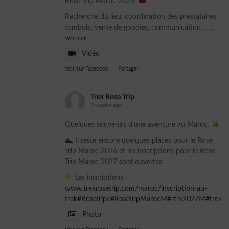
Rose Trip Maroc 2026.
Recherche du lieu, coordination des prestataires,
tombola, vente de goodies, communication…
...
Voir plus
Vidéo
Voir sur Facebook
·
Partager
Trek Rose Trip
2 weeks ago
Quelques souvenirs d'une aventure au Maroc.
Il reste encore quelques places pour le Rose
Trip Maroc 2026 et les inscriptions pour le Rose
Trip Maroc 2027 sont ouvertes
Les inscriptions :
www.trekrosetrip.com/maroc/inscription-au-
trek
#RoseTrip
e
#RoseTripMaroc
M
#rtm2027
M
#trekso
Photo