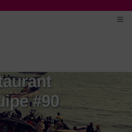
taurant
uipe #90