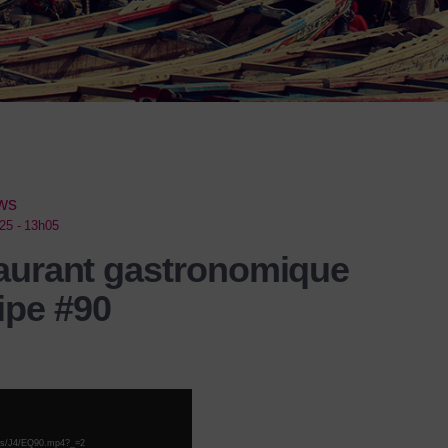
ews
25 - 13h05
taurant gastronomique
ipe #90
views/J4/EQ90.mp4?_=2