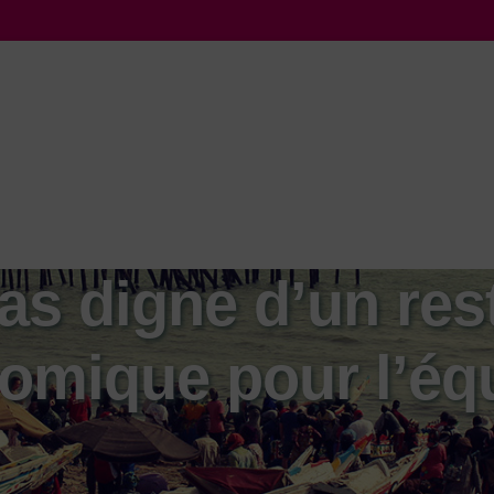
as digne d’un res
omique pour l’éq