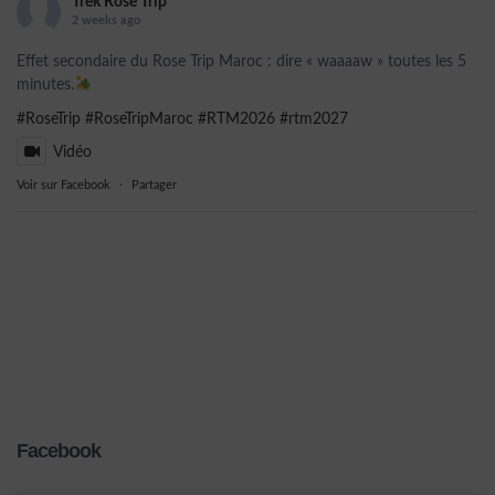
Trek Rose Trip
2 weeks ago
Effet secondaire du Rose Trip Maroc : dire « waaaaw » toutes les 5
minutes.
#RoseTrip
#RoseTripMaroc
#RTM2026
#rtm2027
Vidéo
Voir sur Facebook
·
Partager
Facebook