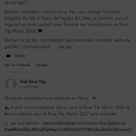
de partage ?
Pauline, conseillère aventure Rose Trip, vous partage l’initiative
d’Agatha, Aurélie & Fanny de l’équipe @3_filles_en_baskets, qui ont
organisé un dîner caritatif pour financer leur participation au Rose
Trip Maroc 2026.
Recherche du lieu, coordination des prestataires, tombola, vente de
goodies, communication…
...
Voir plus
Vidéo
Voir sur Facebook
·
Partager
Trek Rose Trip
2 weeks ago
Quelques souvenirs d'une aventure au Maroc.
Il reste encore quelques places pour le Rose Trip Maroc 2026 et
les inscriptions pour le Rose Trip Maroc 2027 sont ouvertes
Les inscriptions :
www.trekrosetrip.com/maroc/inscription-au-
trek
#RoseTrip
e
#RoseTripMaroc
M
#rtm2027
M
#treksolidaire
d
#maroc
Ma