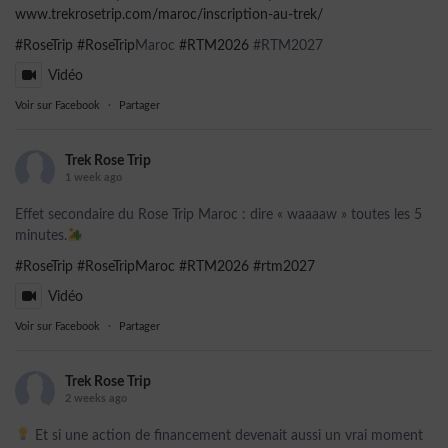
www.trekrosetrip.com/maroc/inscription-au-trek/
#RoseTrip
#RoseTrip
Maroc
#RTM2026
#RTM2027
Vidéo
Voir sur Facebook
·
Partager
Trek Rose Trip
1 week ago
Effet secondaire du Rose Trip Maroc : dire « waaaaw » toutes les 5
minutes.
#RoseTrip
#RoseTripMaroc
#RTM2026
#rtm2027
Vidéo
Voir sur Facebook
·
Partager
Trek Rose Trip
2 weeks ago
Et si une action de financement devenait aussi un vrai moment