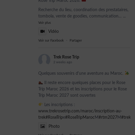
Rose Trip Maroc 2026.
Recherche du lieu, coordination des prestataires,
tombola, vente de goodies, communication…
...
Voir plus
Vidéo
Voir sur Facebook
·
Partager
Trek Rose Trip
2 weeks ago
Quelques souvenirs d'une aventure au Maroc.
Il reste encore quelques places pour le Rose
Trip Maroc 2026 et les inscriptions pour le Rose
Trip Maroc 2027 sont ouvertes
Les inscriptions :
www.trekrosetrip.com/maroc/inscription-au-
trek
#RoseTrip
e
#RoseTripMaroc
M
#rtm2027
M
#trekso
Photo