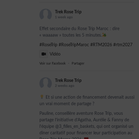
Trek Rose Trip
1 week ago
Effet secondaire du Rose Trip Maroc : dire
« waaaaw » toutes les 5 minutes.
#RoseTrip
#RoseTripMaroc
#RTM2026
#rtm2027
Vidéo
Voir sur Facebook
·
Partager
Trek Rose Trip
2 weeks ago
Et si une action de financement devenait aussi
un vrai moment de partage ?
Pauline, conseillère aventure Rose Trip, vous
partage l’initiative d’Agatha, Aurélie & Fanny de
l’équipe @3_filles_en_baskets, qui ont organisé un
dîner caritatif pour financer leur participation au