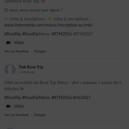
l’aventure Rose Trip.
Et vous, vous croyez aux signes ?
Infos & inscriptions :
Infos & inscriptions :
www.trekrosetrip.com/maroc/inscription-au-trek/
#RoseTrip
#RoseTrip
Maroc
#RTM2026
#RTM2027
Vidéo
Voir sur Facebook
·
Partager
Trek Rose Trip
1 week ago
Effet secondaire du Rose Trip Maroc : dire « waaaaw » toutes les 5
minutes.
#RoseTrip
#RoseTripMaroc
#RTM2026
#rtm2027
Vidéo
Voir sur Facebook
·
Partager