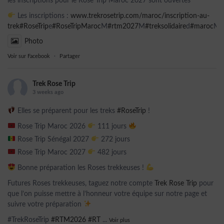
les inscriptions pour le Rose Trip Maroc 2027 sont ouvertes
Les inscriptions :
www.trekrosetrip.com/maroc/inscription-au-
trek
#RoseTrip
e
#RoseTripMaroc
M
#rtm2027
M
#treksolidaire
d
#maroc
Ma
Photo
Voir sur Facebook
·
Partager
Trek Rose Trip
3 weeks ago
Elles se préparent pour les treks
#RoseTrip
!
Rose Trip Maroc 2026
111 jours
Rose Trip Sénégal 2027
272 jours
Rose Trip Maroc 2027
482 jours
Bonne préparation les Roses trekkeuses !
Futures Roses trekkeuses, taguez notre compte
Trek Rose Trip
pour
que l’on puisse mettre à l’honneur votre équipe sur notre page et
suivre votre préparation
#TrekRoseTrip
#RTM2026
#RT
...
Voir plus