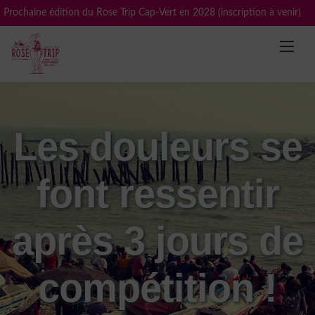
Skip
Prochaine édition du Rose Trip Cap-Vert en 2028 (inscription à venir)
to
content
Les douleurs se
font ressentir
après 3 jours de
compétition !