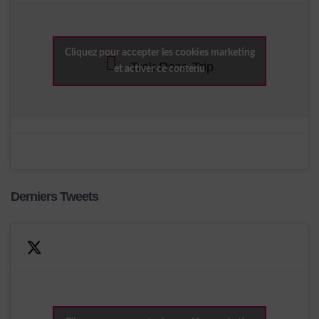
Cliquez pour accepter les cookies marketing
Trek Rose Trip
et activer ce contenu
Derniers Tweets