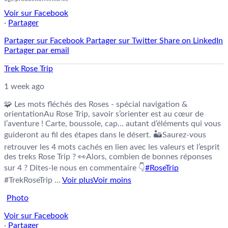
Voir sur Facebook
·
Partager
Partager sur Facebook
Partager sur Twitter
Share on LinkedIn
Partager par email
Trek Rose Trip
1 week ago
🧩 Les mots fléchés des Roses - spécial navigation &
orientation
Au Rose Trip, savoir s’orienter est au cœur de
l’aventure ! Carte, boussole, cap… autant d’éléments qui vous
guideront au fil des étapes dans le désert. 🏜️
Saurez-vous
retrouver les 4 mots cachés en lien avec les valeurs et l’esprit
des treks Rose Trip ? 👀
Alors, combien de bonnes réponses
sur 4 ? Dites-le nous en commentaire 👇
#RoseTrip
#TrekRoseTrip
...
Voir plus
Voir moins
Photo
Voir sur Facebook
·
Partager