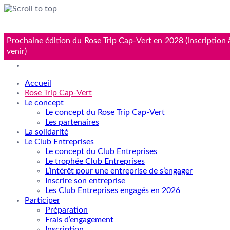
Skip
Prochaine édition du Rose Trip Cap-Vert en 2028 (inscription 
to
venir)
content
Accueil
Rose Trip Cap-Vert
Le concept
Le concept du Rose Trip Cap-Vert
Les partenaires
La solidarité
Le Club Entreprises
Le concept du Club Entreprises
Le trophée Club Entreprises
L’intérêt pour une entreprise de s’engager
Inscrire son entreprise
Les Club Entreprises engagés en 2026
Participer
Préparation
Frais d’engagement
Inscription