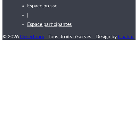
Espace presse
|
Espace participantes
© 2026
Désertours
- Tous droits réservés - Design by
Chahut