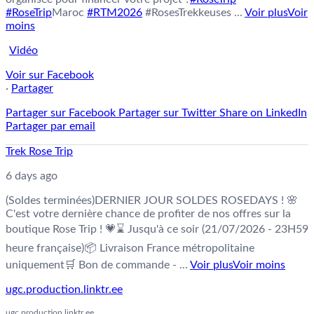
#RoseTrip
Maroc
#RTM2026
#RosesTrekkeuses
...
Voir plus
Voir
moins
Vidéo
Voir sur Facebook
·
Partager
Partager sur Facebook
Partager sur Twitter
Share on LinkedIn
Partager par email
Trek Rose Trip
6 days ago
(Soldes terminées)
DERNIER JOUR SOLDES ROSEDAYS ! 🌸
C'est votre dernière chance de profiter de nos offres sur la
boutique Rose Trip ! 💗
⌛ Jusqu'à ce soir (21/07/2026 - 23H59
heure française)
📦 Livraison France métropolitaine
uniquement
🛒 Bon de commande -
...
Voir plus
Voir moins
ugc.production.linktr.ee
ugc.production.linktr.ee