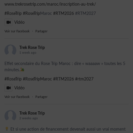
www.trekrosetrip.com/maroc/inscription-au-trek/
#RoseTrip
#RoseTrip
Maroc
#RTM2026
#RTM2027
Vidéo
Voir sur Facebook
·
Partager
Trek Rose Trip
1 week ago
Effet secondaire du Rose Trip Maroc : dire « waaaaw » toutes les 5
minutes.
#RoseTrip
#RoseTripMaroc
#RTM2026
#rtm2027
Vidéo
Voir sur Facebook
·
Partager
Trek Rose Trip
2 weeks ago
Et si une action de financement devenait aussi un vrai moment