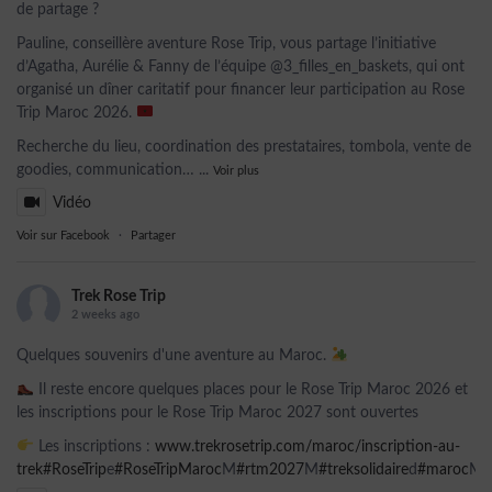
de partage ?
Pauline, conseillère aventure Rose Trip, vous partage l’initiative
d’Agatha, Aurélie & Fanny de l’équipe @3_filles_en_baskets, qui ont
organisé un dîner caritatif pour financer leur participation au Rose
Trip Maroc 2026.
Recherche du lieu, coordination des prestataires, tombola, vente de
goodies, communication…
...
Voir plus
Vidéo
Voir sur Facebook
·
Partager
Trek Rose Trip
2 weeks ago
Quelques souvenirs d'une aventure au Maroc.
Il reste encore quelques places pour le Rose Trip Maroc 2026 et
les inscriptions pour le Rose Trip Maroc 2027 sont ouvertes
Les inscriptions :
www.trekrosetrip.com/maroc/inscription-au-
trek
#RoseTrip
e
#RoseTripMaroc
M
#rtm2027
M
#treksolidaire
d
#maroc
Ma