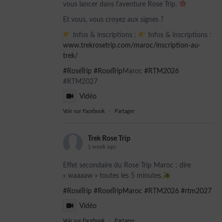
vous lancer dans l’aventure Rose Trip.
Et vous, vous croyez aux signes ?
Infos & inscriptions :
Infos & inscriptions :
www.trekrosetrip.com/maroc/inscription-au-
trek/
#RoseTrip
#RoseTrip
Maroc
#RTM2026
#RTM2027
Vidéo
Voir sur Facebook
·
Partager
Trek Rose Trip
1 week ago
Effet secondaire du Rose Trip Maroc : dire
« waaaaw » toutes les 5 minutes.
#RoseTrip
#RoseTripMaroc
#RTM2026
#rtm2027
Vidéo
Voir sur Facebook
·
Partager