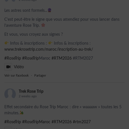
Les astres sont formels...
C’est peut-être le signe que vous attendiez pour vous lancer dans
l’aventure Rose Trip.
Et vous, vous croyez aux signes ?
Infos & inscriptions :
Infos & inscriptions :
www.trekrosetrip.com/maroc/inscription-au-trek/
#RoseTrip
#RoseTrip
Maroc
#RTM2026
#RTM2027
Vidéo
Voir sur Facebook
·
Partager
Trek Rose Trip
2 weeks ago
Effet secondaire du Rose Trip Maroc : dire « waaaaw » toutes les 5
minutes.
#RoseTrip
#RoseTripMaroc
#RTM2026
#rtm2027