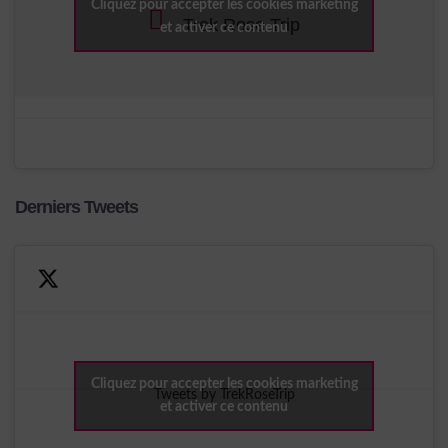
Cliquez pour accepter les cookies marketing
Trek Rose Trip
et activer ce contenu
Derniers Tweets
Cliquez pour accepter les cookies marketing
Tweets by TrekRoseTrip
et activer ce contenu