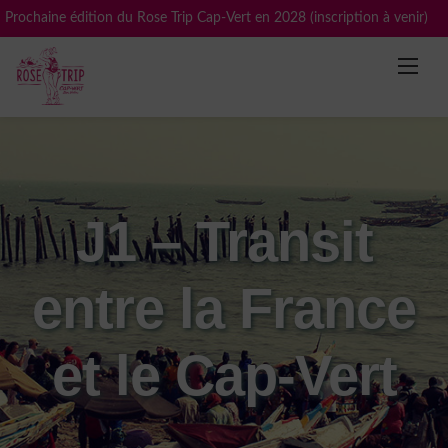
Skip
Prochaine édition du Rose Trip Cap-Vert en 2028 (inscription à venir)
to
content
J1 – Transit
entre la France
et le Cap-Vert