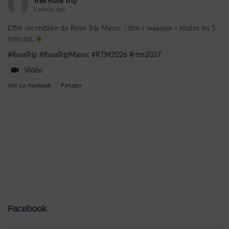
Trek Rose Trip
2 weeks ago
Effet secondaire du Rose Trip Maroc : dire « waaaaw » toutes les 5
minutes.
#RoseTrip
#RoseTripMaroc
#RTM2026
#rtm2027
Vidéo
Voir sur Facebook
·
Partager
Facebook