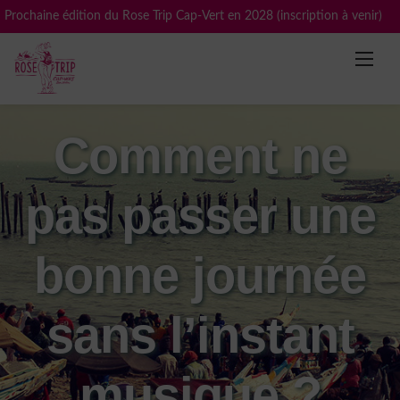
Skip
Prochaine édition du Rose Trip Cap-Vert en 2028 (inscription à venir)
to
content
Comment ne
pas passer une
bonne journée
sans l’instant
musique ?