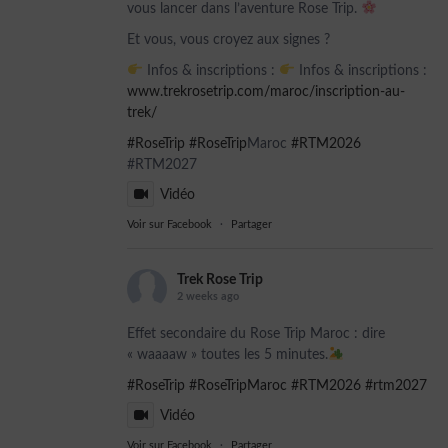
vous lancer dans l’aventure Rose Trip.
Et vous, vous croyez aux signes ?
Infos & inscriptions :
Infos & inscriptions :
www.trekrosetrip.com/maroc/inscription-au-
trek/
#RoseTrip
#RoseTrip
Maroc
#RTM2026
#RTM2027
Vidéo
Voir sur Facebook
·
Partager
Trek Rose Trip
2 weeks ago
Effet secondaire du Rose Trip Maroc : dire
« waaaaw » toutes les 5 minutes.
#RoseTrip
#RoseTripMaroc
#RTM2026
#rtm2027
Vidéo
Voir sur Facebook
·
Partager