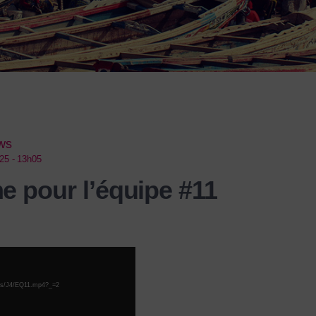
ews
25 - 13h05
 pour l’équipe #11
views/J4/EQ11.mp4?_=2