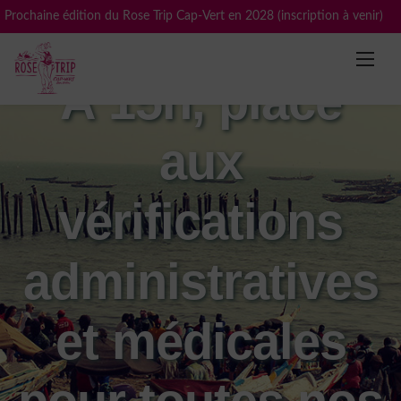
Skip
Prochaine édition du Rose Trip Cap-Vert en 2028 (inscription à venir)
to
content
À 15h, place
aux
vérifications
administratives
et médicales