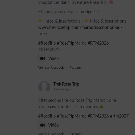
vous lancer dans l’aventure Rose Trip.
Et vous, vous croyez aux signes ?
Infos & inscriptions :
Infos & inscriptions :
www.trekrosetrip.com/maroc/inscription-au-
trek/
#RoseTrip
#RoseTrip
Maroc
#RTM2026
#RTM2027
Vidéo
Voir sur Facebook
·
Partager
Trek Rose Trip
1 week ago
Effet secondaire du Rose Trip Maroc : dire
« waaaaw » toutes les 5 minutes.
#RoseTrip
#RoseTripMaroc
#RTM2026
#rtm2027
Vidéo
Voir sur Facebook
·
Partager