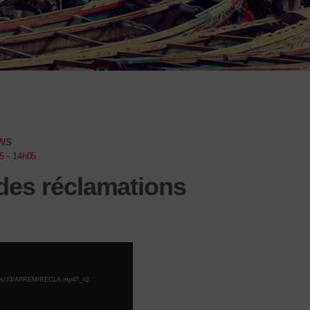
ews
5 - 14h05
 des réclamations
terviews/J3/APREM/RECLA.mp4?_=2